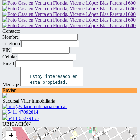
Contacto
Nombre
Teléfono
PIN
Celular
Email
Mensaje
Enviar
Sucursal Vilar Inmobiliaria
info@vilarinmobiliaria.com.ar
5411 47092814
5411 65279155
UBICACIÓN
+