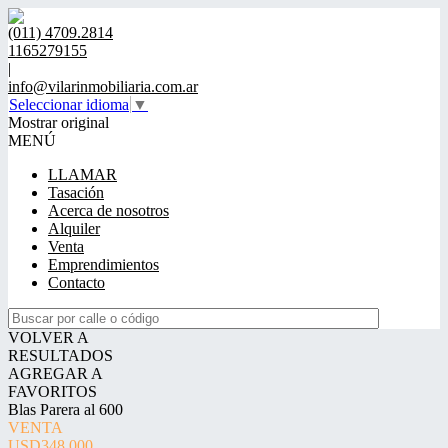
(011) 4709.2814
1165279155
|
info@vilarinmobiliaria.com.ar
Seleccionar idioma
▼
Mostrar original
MENÚ
LLAMAR
Tasación
Acerca de nosotros
Alquiler
Venta
Emprendimientos
Contacto
VOLVER A
RESULTADOS
AGREGAR A
FAVORITOS
Blas Parera al 600
VENTA
USD348.000