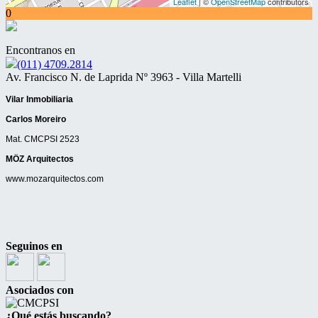
Leaflet
| ©
OpenStreetMap
contributors
0
Encontranos en
(011) 4709.2814
Av. Francisco N. de Laprida Nº 3963 - Villa Martelli
Vilar Inmobiliaria
Carlos Moreiro
Mat. CMCPSI 2523
MÖZ Arquitectos
www.mozarquitectos.com
Seguinos en
Asociados con
¿Qué estás buscando?