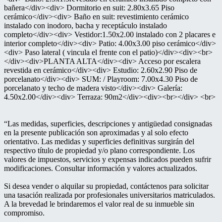
bañera</div><div> Dormitorio en suit: 2.80x3.65 Piso
cerámico</div><div> Baño en suit: revestimiento cerámico
instalado con inodoro, bacha y receptáculo instalado
completo</div><div> Vestidor:1.50x2.00 instalado con 2 placares e
interior completo</div><div> Patio: 4.00x3.00 piso cerámico</div>
<div> Paso lateral ( vincula el frente con el patio)</div><div><br>
</div><div>PLANTA ALTA</div><div> Acceso por escalera
revestida en cerámico</div><div> Estudio: 2.60x2.90 Piso de
porcelanato</div><div> SUM: / Playroom: 7.00x4.30 Piso de
porcelanato y techo de madera visto</div><div> Galería:
4.50x2.00</div><div> Terraza: 90m2</div><div><br></div> <br>
“Las medidas, superficies, descripciones y antigüedad consignadas
en la presente publicación son aproximadas y al solo efecto
orientativo. Las medidas y superficies definitivas surgirán del
respectivo título de propiedad y/o plano correspondiente. Los
valores de impuestos, servicios y expensas indicados pueden sufrir
modificaciones. Consultar información y valores actualizados.
Si desea vender o alquilar su propiedad, contáctenos para solicitar
una tasación realizada por profesionales universitarios matriculados.
A la brevedad le brindaremos el valor real de su inmueble sin
compromiso.