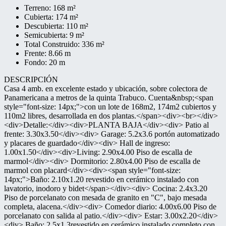
Terreno: 168 m²
Cubierta: 174 m²
Descubierta: 110 m²
Semicubierta: 9 m²
Total Construido: 336 m²
Frente: 8.66 m
Fondo: 20 m
DESCRIPCIÓN
Casa 4 amb. en excelente estado y ubicación, sobre colectora de
Panamericana a metros de la quinta Trabuco. Cuenta&nbsp;<span
style="font-size: 14px;">con un lote de 168m2, 174m2 cubiertos y
110m2 libres, desarrollada en dos plantas.</span><div><br></div>
<div>Detalle:</div><div>PLANTA BAJA</div><div> Patio al
frente: 3.30x3.50</div><div> Garage: 5.2x3.6 portón automatizado
y placares de guardado</div><div> Hall de ingreso:
1.00x1.50</div><div>Living: 2.90x4.00 Piso de escalla de
marmol</div><div> Dormitorio: 2.80x4.00 Piso de escalla de
marmol con placard</div><div><span style="font-size:
14px;">Baño: 2.10x1.20 revestido en cerámico instalado con
lavatorio, inodoro y bidet</span></div><div> Cocina: 2.4x3.20
Piso de porcelanato con mesada de granito en "C", bajo mesada
completa, alacena.</div><div> Comedor diario: 4.00x6.00 Piso de
porcelanato con salida al patio.</div><div> Estar: 3.00x2.20</div>
<div> Baño: 2.5x1.3revestido en cerámico instalado completo con